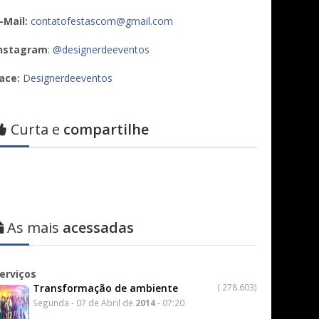
-Mail:
contatofestascom@gmail.com
nstagram
:
@designerdeeventos
ace:
Designerdeeventos
Curta e
compartilhe
As mais
acessadas
erviços
Transformação de ambiente
(
278.603)
Segunda - 07 de Abril de
2014
- 07:20