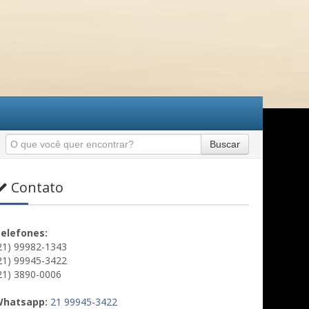
Buscar
Contato
elefones:
21) 99982-1343
21) 99945-3422
21) 3890-0006
hatsapp:
21 99945-3422