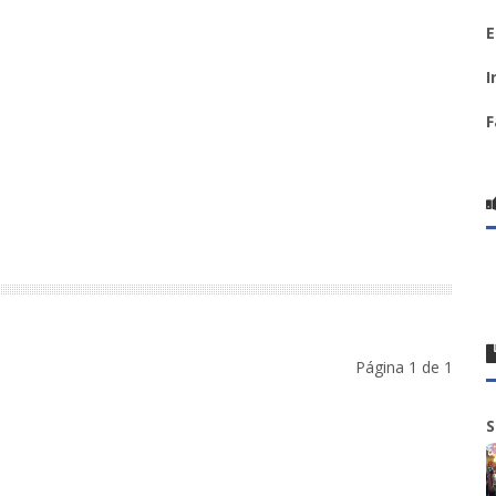
E
I
F
Página 1 de 1
S