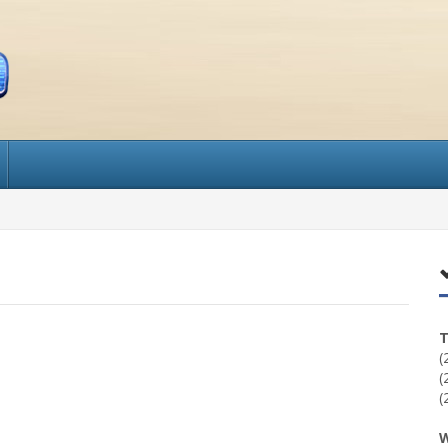
T
(
(
(
W